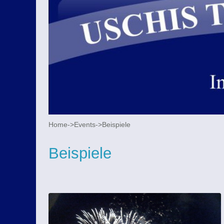
Home
->
Events
->
Beispiele
Beispiele